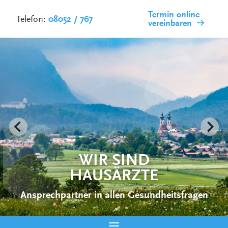
Termin online
Telefon:
08052 / 767
vereinbaren
VORSORGE
Immer einen Schritt voraus