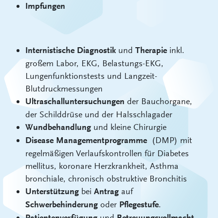
Impfungen
und
inkl.
Internistische Diagnostik
Therapie
großem Labor, EKG, Belastungs-EKG,
Lungenfunktionstests und Langzeit-
Blutdruckmessungen
der Bauchorgane,
Ultraschalluntersuchungen
der Schilddrüse und der Halsschlagader
und kleine Chirurgie
Wundbehandlung
(DMP) mit
Disease Managementprogramme
regelmäßigen Verlaufskontrollen für Diabetes
mellitus, koronare Herzkrankheit, Asthma
bronchiale, chronisch obstruktive Bronchitis
bei
auf
Unterstützung
Antrag
oder
.
Schwerbehinderung
Pflegestufe
und
Patientenverfügung
Betreuungsvollmacht